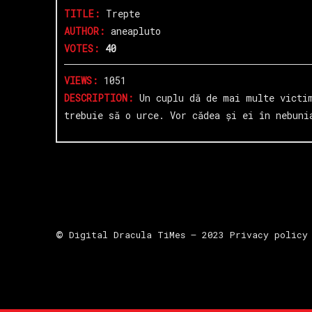
TITLE:
Trepte
AUTHOR:
aneapluto
VOTES:
40
VIEWS:
1051
DESCRIPTION:
Un cuplu dă de mai multe victim
trebuie să o urce. Vor cădea și ei în nebuni
©
Digital Dracula TiMes – 2023
Privacy policy