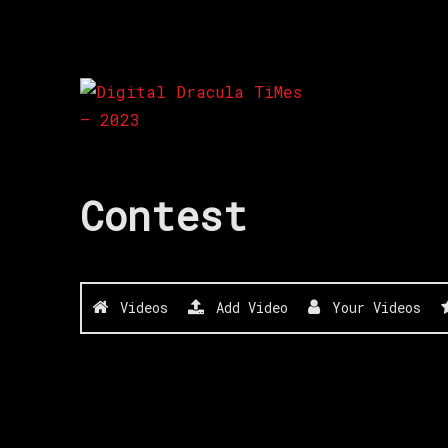
Competiţie de film digital.
Digital Dracula TiMes
Contest
Videos
Add Video
Your Videos